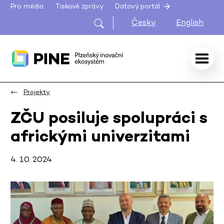
Pro média
Tiskové zprávy
Datový portál
Česky
English
Projekty
ZČU posiluje spolupráci s
africkými univerzitami
4. 10. 2024