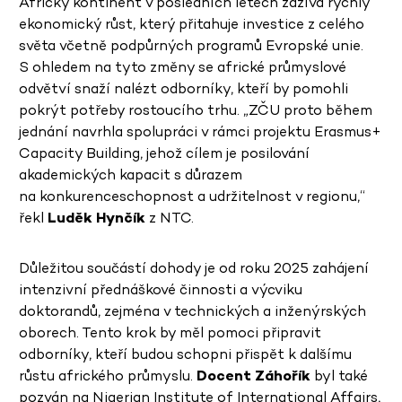
Africký kontinent v posledních letech zažívá rychlý
ekonomický růst, který přitahuje investice z celého
světa včetně podpůrných programů Evropské unie.
S ohledem na tyto změny se africké průmyslové
odvětví snaží nalézt odborníky, kteří by pomohli
pokrýt potřeby rostoucího trhu. „ZČU proto během
jednání navrhla spolupráci v rámci projektu Erasmus+
Capacity Building, jehož cílem je posilování
akademických kapacit s důrazem
na konkurenceschopnost a udržitelnost v regionu,“
řekl
Luděk Hynčík
z NTC.
Důležitou součástí dohody je od roku 2025 zahájení
intenzivní přednáškové činnosti a výcviku
doktorandů, zejména v technických a inženýrských
oborech. Tento krok by měl pomoci připravit
odborníky, kteří budou schopni přispět k dalšímu
růstu afrického průmyslu.
Docent Záhořík
byl také
pozván na Nigerian Institute of International Affairs,