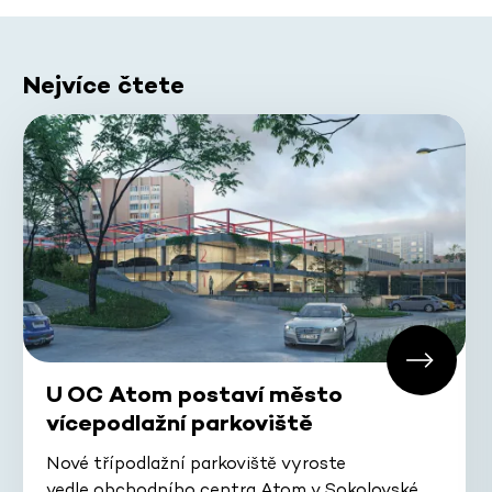
Nejvíce čtete
U OC Atom postaví město
vícepodlažní parkoviště
Nové třípodlažní parkoviště vyroste
vedle obchodního centra Atom v Sokolovské