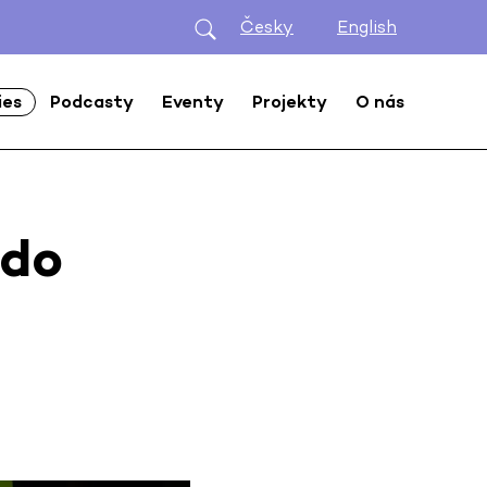
Česky
English
ies
Podcasty
Eventy
Projekty
O nás
 do