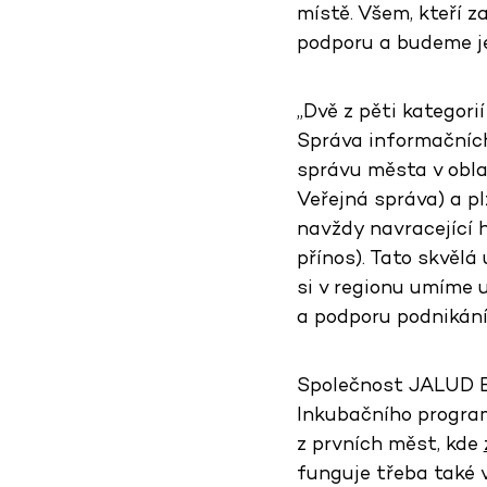
místě. Všem, kteří z
podporu a budeme je
„Dvě z pěti kategorií
Správa informačních
správu města v obla
Veřejná správa) a p
navždy navracející 
přínos). Tato skvělá
si v regionu umíme u
a podporu podnikání
Společnost JALUD 
Inkubačního progra
z prvních měst, kde
funguje třeba také 