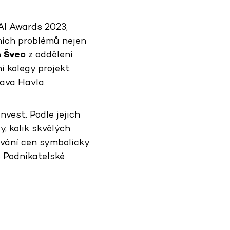
AI Awards 2023,
lních problémů nejen
 Švec
z oddělení
i kolegy projekt
lava Havla
.
nvest. Podle jejich
y, kolik skvělých
ávání cen symbolicky
o Podnikatelské