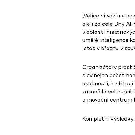
„Velice si vážíme o
ale i za celé Dny AI
v oblasti historický
umělé inteligence k
letos v březnu v sou
Organizátory prestiž
slov nejen počet nom
osobností, institucí
zakončilo celorepubl
a inovační centrum 
Kompletní výsledky 