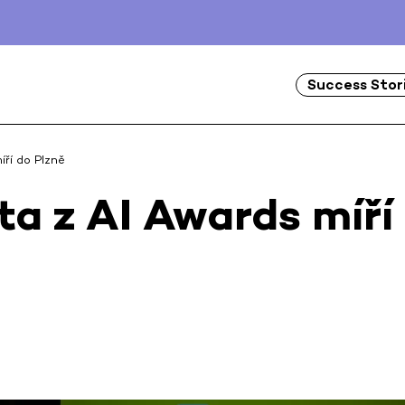
Success Stor
íří do Plzně
ta z AI Awards míří