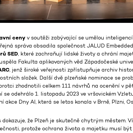
avní ceny
v soutěži zabývající se umělou inteligenc
Veřejná správa obsadila společnost JALUD Embedded
rů SED
, které zachraňují lidské životy a chrání maje
uspěla Fakulta aplikovaných věd Západočeské univer
ARC
, jenž široké veřejnosti zpřístupňuje archiv his
stních složek. Další dvě plzeňské nominace se prob
orotci zhodnotili celkem 111 návrhů na ocenění v pět
í se odehrálo 1. listopadu 2023 ve vršovickém Vzletu
 akce Dny AI, která se letos konala v Brně, Plzni, O
 dokazuje, že Plzeň je skutečně chytrým městem. Ví
pečnosti, protože ochrana života a majetku musí bý