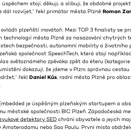
a úspěchem stojí, děkuji, a slibuji, že obdobné proje
 dál rozvíjet,“ řekl primátor města Plzně
Roman Za
 ovládli plzeňští inovátoři. Mezi TOP 3 finalisty se p
 technologií města Plzně za nasazování chytrých te
stech bezpečnosti, autonomní mobility a životního p
lzeňská společnost SpeechTech, která stojí napříkla
hlas světoznámého zpěváka zpět do éteru (kategori
 umístění dokazují, že jdeme v Plzni správnou cestou
držet,“ řekl
Daniel Kůs
, radní města Plzně pro obla
.
Embedded je úspěšným plzeňským startupem a abs
mu městské společnosti BIC Plzeň. Západočeská met
zvukové detektory SED
chrání obyvatele a jejich maj
v Amsterodamu nebo Sao Paulu. První místo obdržel