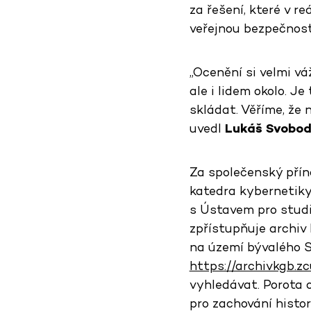
za řešení, které v 
veřejnou bezpečnost
„Ocenění si velmi vá
ale i lidem okolo. J
skládat. Věříme, že 
uvedl
Lukáš Svobo
Za společenský přín
katedra kybernetik
s Ústavem pro studi
zpřístupňuje archi
na území bývalého S
https://archivkgb.zc
vyhledávat. Porota o
pro zachování histor