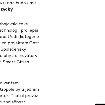
kty u nás budou mít
rzycký
.
robojovala také
chnologií pro lepší
rostředí (kategorie
d za projektem Gott
e Společenský
 a chytré inovátory
st Smart Cities
olventem
ropole byla jedním
etek. Pilotní provoz
a společnost