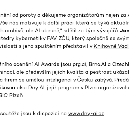
cenění od poroty a děkujeme organizátorům nejen za 
. Vše nás motivuje k další práci, která se týká aktuá
ch archivů, ale AI obecně,“ sdělil za tým vývojářů
Jan
atedry kybernetiky FAV ZČU, který společně se svým
vislosti s jeho spuštěním představil v
Knihovně Vác
ního ocenění AI Awards jsou prg.ai, Brno.AI a CzechI
inací, ale především jejich kvalita a pestrost ukázal
 a firem se umělou inteligencí v Česku zabývá. Před
ikovou akci Dny AI, jejíž program v Plzni organizoval
BIC Plzeň.
soutěže jsou k dispozici na
www.dny-ai.cz
.