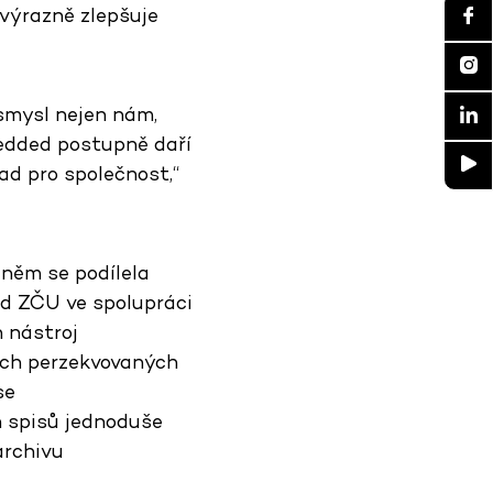
 výrazně zlepšuje
 smysl nejen nám,
bedded postupně daří
ad pro společnost,“
 něm se podílela
d ZČU ve spolupráci
h nástroj
ích perzekvovaných
se
h spisů jednoduše
archivu