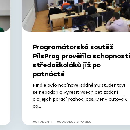
Programátorská soutěž
PilsProg prověřila schopnost
středoškoláků již po
patnácté
Finále bylo napínavě, žádnému studentovi
se nepodařilo vyřešit všech pět zadání
a o jejich pořadí rozhodl čas. Ceny putovaly
do…
#STUDENTI
#SUCCESS STORIES