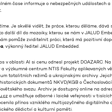
reálném čase informuje o nebezpečných událostech a
.
žíme. Je skvělé vidět, že práce, kterou děláme, dává
e to další díl do mozaiky, kterou se nám v JALUD Em
nám pomůže zviditelnit práci, která má pozitivní dop
da
, výkonný ředitel JALUD Embedded.
os v oblasti AI si cenu odnesl projekt DOAZARC. Na
y a výzkumné centrum NTIS Fakulty aplikovaných vě
um totalitních režimů a ukrajinskými archivy. Jejic
v historických dokumentů NKVD/KGB o Čechoslovác
ovětského svazu. Archiv je dostupný online na adre
u.cz
a umožňuje odborné i laické veřejnosti v tisícíc
cenila přínos vzniklého multijazyčného digitálního 
ického dědictví a kulturní paměti.