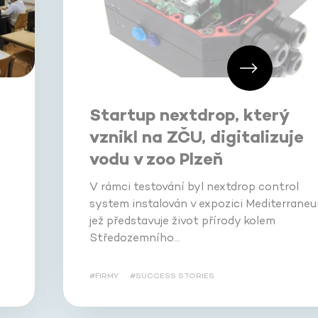
Startup nextdrop, který
i
vznikl na ZČU, digitalizuje
vodu v zoo Plzeň
V rámci testování byl nextdrop control
system instalován v expozici Mediterraneu
jež představuje život přírody kolem
Středozemního…
#FIRMY
#SUCCESS STORIES