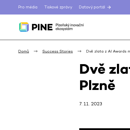
Pro média
Tiskové zprávy
Datový portál
Domů
Success Stories
Dvě zlata z AI Awards m
Dvě zla
Plzně
7. 11. 2023