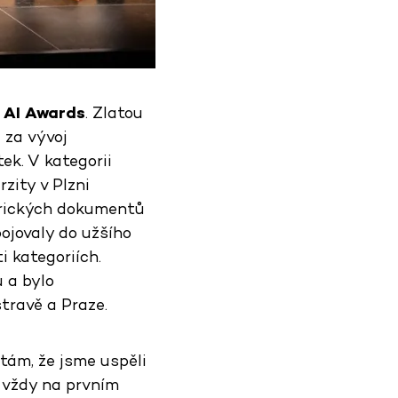
í
AI Awards
. Zlatou
 za vývoj
tek. V kategorii
zity v Plzni
torických dokumentů
ojovaly do užšího
i kategoriích.
 a bylo
stravě a Praze.
tám, že jsme uspěli
t vždy na prvním