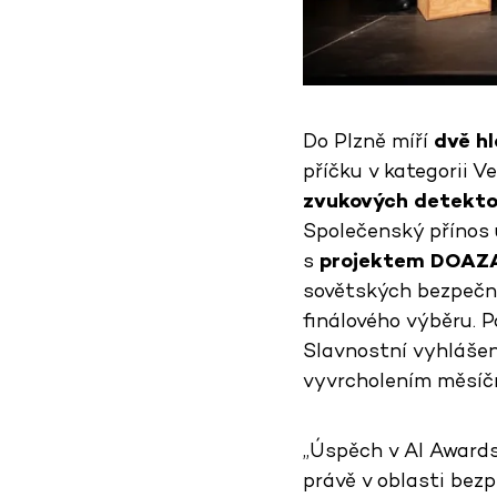
Do Plzně míří
dvě hl
příčku v kategorii 
zvukových detekto
Společenský přínos 
s
projektem DOAZ
sovětských bezpečno
finálového výběru. P
Slavnostní vyhlášen
vyvrcholením měsíční
„Úspěch v AI Awards
právě v oblasti bez