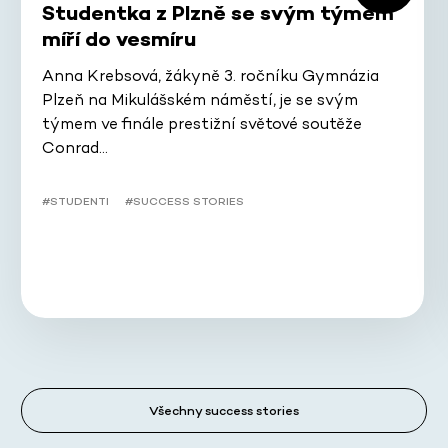
Studentka z Plzně se svým týmem
míří do vesmíru
Anna Krebsová, žákyně 3. ročníku Gymnázia
Plzeň na Mikulášském náměstí, je se svým
týmem ve finále prestižní světové soutěže
Conrad…
#STUDENTI
#SUCCESS STORIES
Všechny success stories