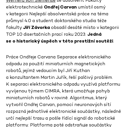
Wernera von Siemense
se absolvent Fakulty
elektrotechnické
Ondřej Carvan
umístil osmý
v kategorii Nejlepší absolventská práce na téma
průmysl 4.0 a student doktorského studia téže
fakulty
Jiří Závorka
obsadil desáté místo v kategorii
TOP 10 disertačních prací roku 2023.
Jedná
se o historický úspěch v této prestižní soutěži
.
Práce Ondřeje Carvana Separace elektronického
odpadu za použití miniaturních magnetických
robotů, jejímž vedoucím byl Jiří Kuthan
a konzultantem Martin Juřík, řeší palčivý problém.
K separaci elektronického odpadu využívá platformu
vyvíjenou týmem CIMRA, která umožňuje pohyb
miniaturních robotů v rovině. Algoritmus, který
vytvořil Ondřej Carvan, pomocí neuronových sítí
rozpozná jednotlivé elektronické součástky, následně
určí nejlepší trasu a pošle řídící signál do robotické
platformy. Platforma poté odstraňuje součástky