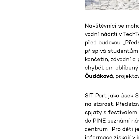
Návštěvníci se moho
vodní nádrži v Tech
před budovou. „Před
přispívá studentům 
končetin, závodní a
chybět ani oblíbený
Čudáková
, projekt
SIT Port jako úsek 
na starost. Představ
spjaty s festivalem
do PINE seznámí náv
centrum. Pro děti j
informace získají v 