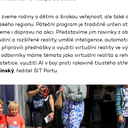
zveme rodiny s dětmi a širokou veřejnost, ale také 
eňského regionu. Páteční program je tradičně určen 
jeme i dopravu na akci. Představíme jim novinky z ob
tuální a rozšířené reality, umělé inteligence, automat
 připravili přednášky o využití virtuální reality ve 
o odborníky máme témata jako virtuální realita a reh
tetice, využití AI v boji proti rakovině tlustého stře
inský
, ředitel SIT Portu.