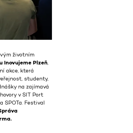
avým životním
lu Inovujeme Plzeň
,
í akce, která
veřejnost, studenty,
řednášky na zajímavá
hovory v SIT Port
sa SPOTa. Festival
Správa
rma.