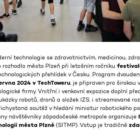
derní technologie se zdravotnictvím, medicínou, zdr
 rozhodlo město Plzeň při letošním ročníku
festiva
technologických přehlídek v Česku. Program dvoudenn
 června 2024 v TechToweru
, je připraven pro širokou 
ologické firmy. Vnitřní i venkovní expozice doplní p
kázky robotů, dronů a složek IZS, i streamované roz
přichystaná soutěž v hledání miniatur robotického p
hny návštěvníky západočeské metropole organizuje
ologií města Plzně
(SITMP). Vstup je tradičně
zda