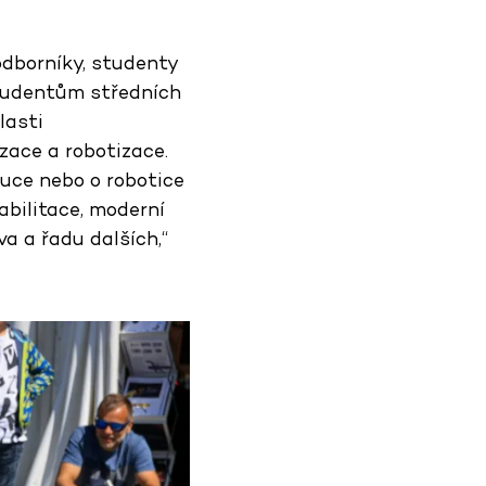
odborníky, studenty
studentům středních
lasti
izace a robotizace.
výuce nebo o robotice
abilitace, moderní
va a řadu dalších,“