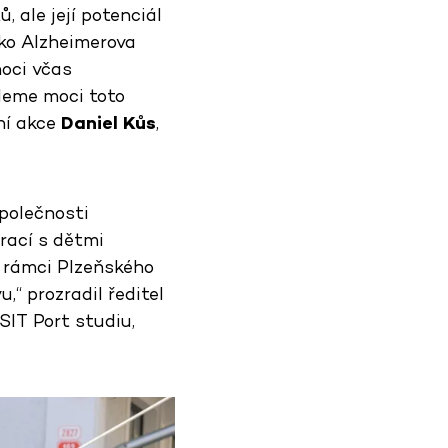
 ale její potenciál
ako Alzheimerova
moci včas
udeme moci toto
ení akce
Daniel Kůs
,
společnosti
prací s dětmi
v rámci Plzeňského
“ prozradil ředitel
SIT Port studiu,