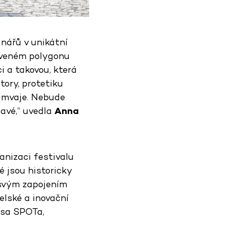
nářů v unikátní
aveném polygonu
i a takovou, která
ory, protetiku
ramvaje. Nebude
avé,“ uvedla
Anna
anizaci festivalu
é jsou historicky
 svým zapojením
lské a inovační
psa SPOTa,