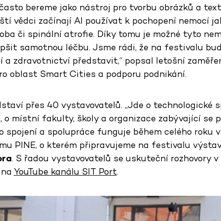
často bereme jako nástroj pro tvorbu obrázků a textů,
ští vědci začínají AI používat k pochopení nemocí j
oba či spinální atrofie. Díky tomu je možné tyto ne
epšit samotnou léčbu. Jsme rádi, že na festivalu b
í a zdravotnictví představit,“ popsal letošní zaměř
ro oblast Smart Cities a podporu podnikání.
dstaví přes 40 vystavovatelů. „Jde o technologické 
, o místní fakulty, školy a organizace zabývající se 
to spojení a spolupráce funguje během celého roku 
u PINE, o kterém připravujeme na festivalu výstavu,
ora
. S řadou vystavovatelů se uskuteční rozhovory v 
 na
YouTube kanálu SIT Port
.