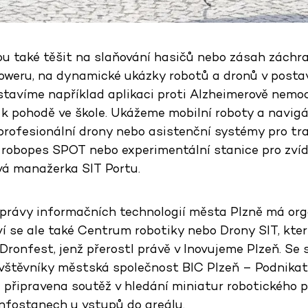
u také těšit na slaňování hasičů nebo zásah záchra
Toweru, na dynamické ukázky robotů a dronů v post
stavíme například aplikaci proti Alzheimerově nemoc
k pohodě ve škole. Ukážeme mobilní roboty a navigát
 profesionální drony nebo asistenční systémy pro t
 robopes SPOT nebo experimentální stanice pro zvíd
ová manažerka SIT Portu.
Správy informačních technologií města Plzně má org
í se ale také Centrum robotiky nebo Drony SIT, kter
 Dronfest, jenž přerostl právě v Inovujeme Plzeň. Se
štěvníky městská společnost BIC Plzeň – Podnikate
e připravena soutěž v hledání miniatur robotického 
infostanech u vstupů do areálu.