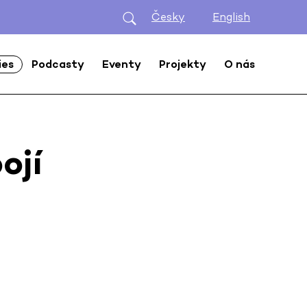
Česky
English
ies
Podcasty
Eventy
Projekty
O nás
ojí