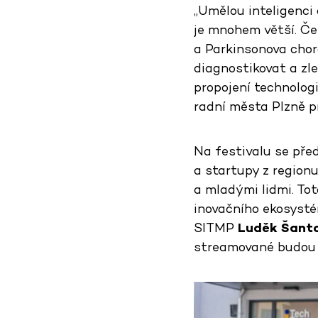
„Umělou inteligenci 
je mnohem větší. Če
a Parkinsonova chor
diagnostikovat a zl
propojení technologi
radní města Plzně p
Na festivalu se pře
a startupy z regionu
a mladými lidmi. To
inovačního ekosystém
SITMP
Luděk Šant
streamované budou