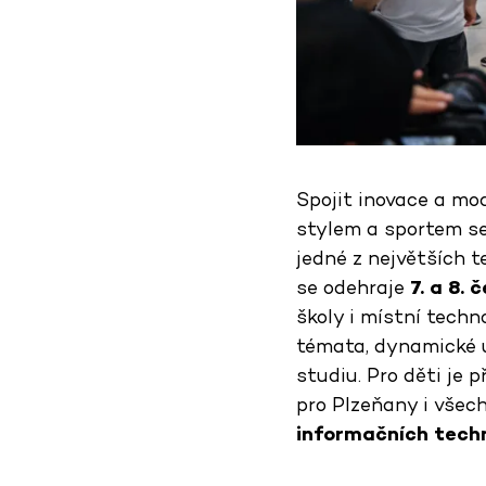
Spojit inovace a mo
stylem a sportem se
jedné z největších 
se odehraje
7. a 8.
školy i místní techn
témata, dynamické u
studiu. Pro děti je 
pro Plzeňany i všec
informačních techn