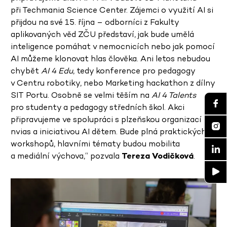
při Techmania Science Center. Zájemci o využití AI si
přijdou na své 15. října – odborníci z Fakulty
aplikovaných věd ZČU představí, jak bude umělá
inteligence pomáhat v nemocnicích nebo jak pomocí
AI můžeme klonovat hlas člověka. Ani letos nebudou
chybět
AI 4 Edu
, tedy konference pro pedagogy
v Centru robotiky, nebo Marketing hackathon z dílny
SIT Portu. Osobně se velmi těším na
AI 4 Talents
pro studenty a pedagogy středních škol. Akci
připravujeme ve spolupráci s plzeňskou organizací
nvias a iniciativou AI dětem. Bude plná praktických
workshopů, hlavními tématy budou mobilita
a mediální výchova,“ pozvala
Tereza Vodičková
.