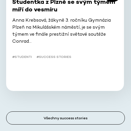
Studentka z Plzně se svým týmem
míří do vesmíru
Anna Krebsová, žákyně 3. ročníku Gymnázia
Plzeň na Mikulášském náměstí, je se svým
týmem ve finále prestižní světové soutěže
Conrad…
#STUDENTI
#SUCCESS STORIES
Všechny success stories