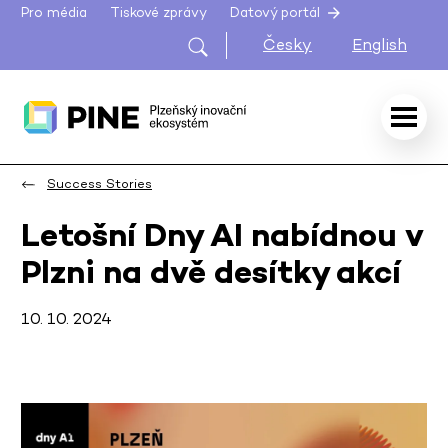
Pro média
Tiskové zprávy
Datový portál
Česky
English
Success Stories
Letošní Dny AI nabídnou v
Plzni na dvě desítky akcí
10. 10. 2024