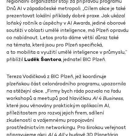
regionální organizátor stojí za přípravou programu
Dnů AI v západočeské metropoli. „Cílem akce je také
prezentovat lokální příklady dobré praxe. Jak ukázal
loňský ročník a úspěchy v AI Awards, jediné oborové
soutěži v oblasti umělé inteligence, má Plzeň opravdu
co nabídnout. Letos proto dáme větší důraz také
na témata, která jsou pro Plzeň specifická,
a to mobilita a využití umělé inteligence v průmyslu,“
přiblížil
Luděk Šantora
, jednatel BIC Plzeň.
Tereza Vodičková z BIC Plzeň, jež koordinuje
plzeňskou část celonárodního programu, upozornila
na stěžejní akce. „Firmy bych ráda pozvala na řadu
workshopů a meetupů pod hlavičkou
AI 4 Business
,
které jsou věnovány praktickým aplikacím AI,
příležitostem pro rozvoj jejich firem, sdílení
zkušeností a vzájemnému propojování
prostřednictvím networkingu. Pro širokou veřejnost
připravujeme akci
AI 4 All
v budově 3D Planetária