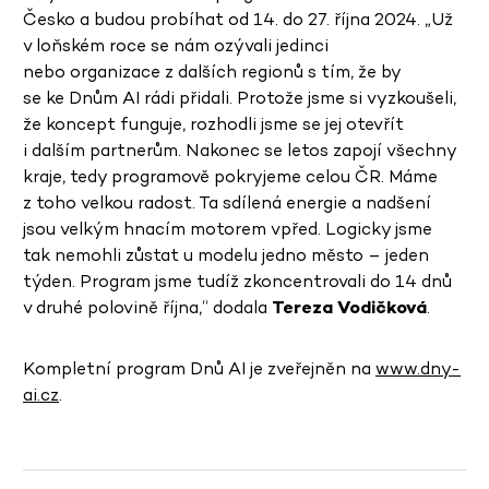
Česko a budou probíhat od 14. do 27. října 2024. „Už
v loňském roce se nám ozývali jedinci
nebo organizace z dalších regionů s tím, že by
se ke Dnům AI rádi přidali. Protože jsme si vyzkoušeli,
že koncept funguje, rozhodli jsme se jej otevřít
i dalším partnerům. Nakonec se letos zapojí všechny
kraje, tedy programově pokryjeme celou ČR. Máme
z toho velkou radost. Ta sdílená energie a nadšení
jsou velkým hnacím motorem vpřed. Logicky jsme
tak nemohli zůstat u modelu jedno město – jeden
týden. Program jsme tudíž zkoncentrovali do 14 dnů
v druhé polovině října,“ dodala
Tereza Vodičková
.
Kompletní program Dnů AI je zveřejněn na
www.dny-
ai.cz
.