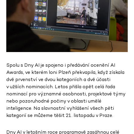
Spolu s Dny AI je spojeno i předávání ocenění AI
Awards, ve kterém loni Plzeň překvapila, když získala
dvě prvenství ve dvou kategoriích a dvě účasti
v užších nominacích. Letos přišla opět celá řada
nominací pro významné osobnosti, projektové týmy
nebo pozoruhodné počiny v oblasti umělé
inteligence. Na slavnostní vyhlášení všech pěti
kategorií se můžeme těšit 21. listopadu v Praze.
Dny AI v letošním roce programově zasáhnou celé