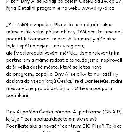
Plzeň. Dny AI se konají po celém Česku od 14. do 27.
října. Detailní program je na webu
www.dny-ai.cz
.
„Z loňského zapojení Plzně do celonárodní akce
máme stále velmi pěkné ohlasy. Těší nás, že jsme dali
podnět k formování místní AI komunity a že akce
byla úspěšná nejen u nás v regionu,
ale i v celorepublikovém měřítku. Jsme relevantním
partnerem a máme radost z toho, že jsme inspirovali
další velká česká města, která se letos nově
do programu zapojila. Dny AI se díky tomu rozšířily
doslova do všech krajů Česka,“ řekl
Daniel Kůs
, radní
města Plzně pro oblast Smart Cities a podporu
podnikání.
Dny AI pořádá Česká národní AI platforma (CNAIP),
jejíž je Plzeň spoluzakladatelem skrze své
Podnikatelské a inovační centrum BIC Plzeň. To jako