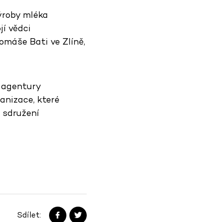
ýroby mléka
jí vědci
Tomáše Bati ve Zlíně,
 agentury
anizace, které
e sdružení
Sdílet: