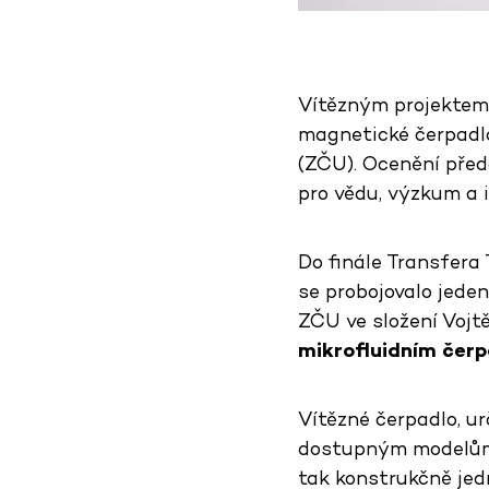
Vítězným projektem 
magnetické čerpadlo
(ZČU). Ocenění před
pro vědu, výzkum a 
Do finále Transfera 
se probojovalo jede
ZČU ve složení Vojt
mikrofluidním čer
Vítězné čerpadlo, u
dostupným modelům n
tak konstrukčně jed