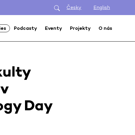
Česky
English
ies
Podcasty
Eventy
Projekty
O nás
ulty
 v
logy Day