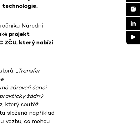
 technologie.
 ročníku Národní
také
projekt
C
ZČU, který nabízí
storů.
„Transfer
me
 má zároveň šanci
 prakticky žádný
, který soutěž
ta složená například
ou vazbu, co mohou