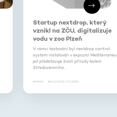
Startup nextdrop, který
i
vznikl na ZČU, digitalizuje
vodu v zoo Plzeň
V rámci testování byl nextdrop control
system instalován v expozici Mediterraneu
jež představuje život přírody kolem
Středozemního…
#FIRMY
#SUCCESS STORIES