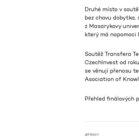
Druhé místo v soutě
bez chovu dobytka, s
z Masarykovy univerz
který má napomoci l
Soutěž Transfera Te
CzechInvest od roku
se věnují přenosu te
Asociation of Knowl
Přehled finálových 
#FIRMY