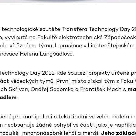
technologické soutěže Transfera Technology Day 2
, vyvinuté na Fakultě elektrotechnické Západočeské 
ala vítěznému týmu 1. prosince v Lichtenštejnském 
inovace Helena Langšádlová.
Technology Day 2022, kde soutěží projekty určené pr
náct vědeckých týmů. První místo získal tým z Fakul
ěch Skřivan, Ondřej Sodomka a František Mach s
ma
padlem
.
rčené pro manipulaci s tekutinami ve velmi malém mě
eobsahuje žádné pohyblivé části, jako je například 
nodušší, mnohonásobně lehčí a menší.
Jeho základe