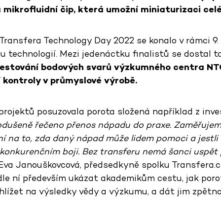
mikrofluidní čip, která umožní miniaturizaci celé
Transfera Technology Day 2022 se konalo v rámci 9.
u technologií. Mezi jedenáctku finalistů se dostal 
testování bodových svarů výzkumného centra NT
í kontroly v průmyslové výrobě.
projektů posuzovala porota složená například z inve
nodušeně řečeno přenos nápadu do praxe. Zaměřuje
ní na to, zda daný nápad může lidem pomoci a jestli
 konkurenčním boji. Bez transferu nemá šanci uspět
Eva Janouškovcová, předsedkyně spolku Transfera.cz
le ní především ukázat akademikům cestu, jak poro
hlížet na výsledky vědy a výzkumu, a dát jim zpětn