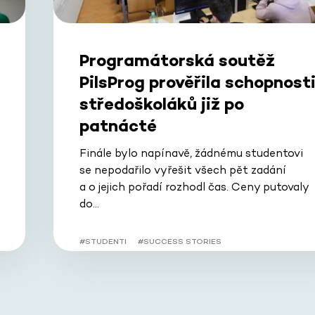
Programátorská soutěž
PilsProg prověřila schopnost
středoškoláků již po
patnácté
Finále bylo napínavě, žádnému studentovi
se nepodařilo vyřešit všech pět zadání
a o jejich pořadí rozhodl čas. Ceny putovaly
do…
#STUDENTI
#SUCCESS STORIES