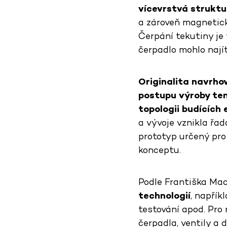
vícevrstvá strukt
a zároveň magnetick
Čerpání tekutiny je
čerpadlo mohlo nají
Originalita navrho
postupu výroby te
topologii budících
a vývoje vznikla řad
prototyp určený pro 
konceptu.
Podle Františka Ma
technologií
, napřík
testování apod. Pro 
čerpadla, ventily a 