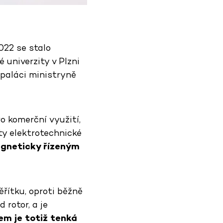
022 se stalo
univerzity v Plzni
paláci ministryně
o komerční využití,
ty elektrotechnické
gneticky řízeným
řítku, oproti běžně
rotor, a je
m je totiž tenká