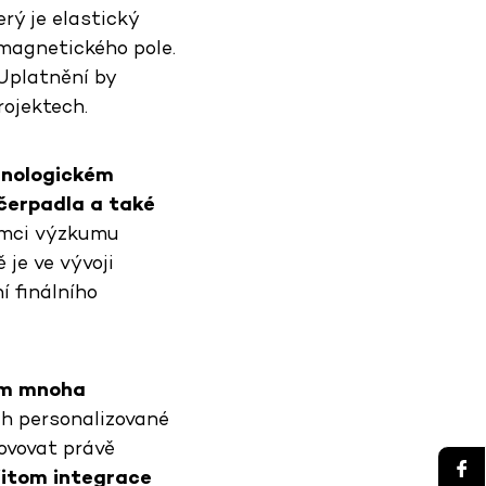
erý je elastický
 magnetického pole.
Uplatnění by
rojektech.
hnologickém
čerpadla a také
mci výzkumu
 je ve vývoji
í finálního
em mnoha
ich personalizované
novovat právě
přitom integrace