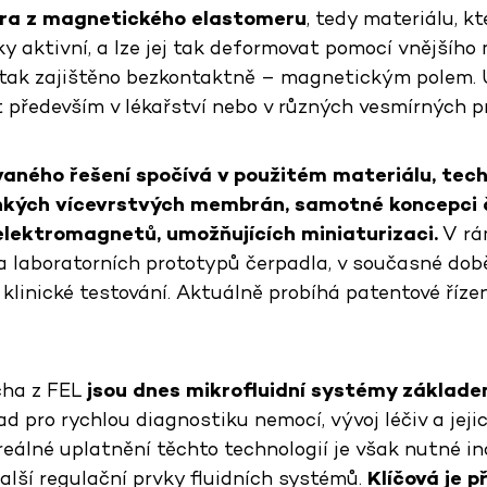
ura z magnetického elastomeru
, tedy materiálu, kt
y aktivní, a lze jej tak deformovat pomocí vnějšího
 tak zajištěno bezkontaktně – magnetickým polem. 
t především v lékařství nebo v různých vesmírných p
vaného řešení spočívá v použitém materiálu, tec
nkých vícevrstvých membrán, samotné koncepci 
 elektromagnetů, umožňujících miniaturizaci.
V rá
a laboratorních prototypů čerpadla, v současné době
klinické testování. Aktuálně probíhá patentové řízen
cha z FEL
jsou dnes
mikrofluidní systémy základ
lad pro rychlou diagnostiku nemocí, vývoj léčiv a jej
reálné uplatnění těchto technologií je však nutné i
další regulační prvky fluidních systémů.
Klíčová je 