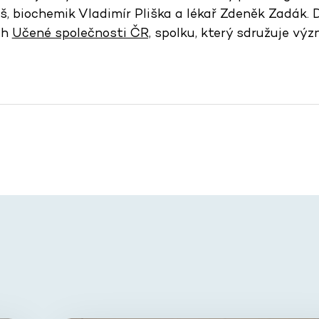
, biochemik Vladimír Pliška a lékař Zdeněk Zadák. D
ch
Učené společnosti ČR,
spolku, který sdružuje vý