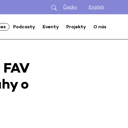
Česky
English
ies
Podcasty
Eventy
Projekty
O nás
 FAV
uhy o