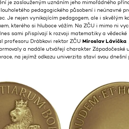
nění je zaslouženým uznáním jeho mimořádného příno
 dlouholetého pedagogického působení i neúnavné p
c. Je nejen vynikajícím pedagogem, ale i skvělým k
em, kterého si hluboce vážím. Na ZČU i mimo ni vyc
dnes sami přispívají k rozvoji matematiky a vědecké
val profesoru Drábkovi rektor ZČU
Miroslav Lávička
.
ormovaly a nadále utvářejí charakter Západočeské un
ace, na jejímž odkazu univerzita staví svou dnešní 