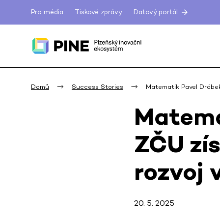
Pro média
Tiskové zprávy
Datový portál
Domů
Success Stories
Matematik Pavel Drábe
Matema
ZČU zís
rozvoj 
20. 5. 2025