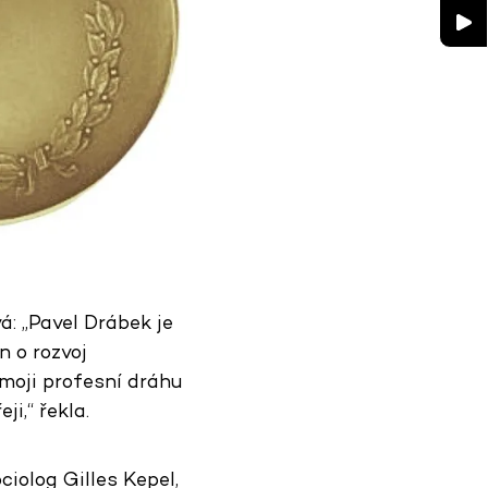
á: „Pavel Drábek je
n o rozvoj
moji profesní dráhu
i,“ řekla.
ciolog Gilles Kepel,