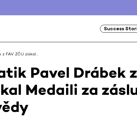
Success Stor
k z FAV ZČU získal…
tik Pavel Drábek z
kal Medaili za zásl
vědy