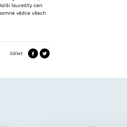
alší laureáty cen
znamné vědce všech
Sdílet: