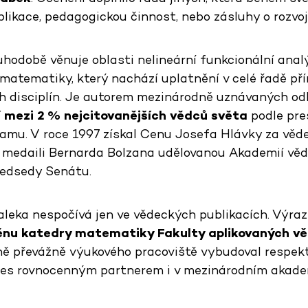
likace, pedagogickou činnost, nebo zásluhy o rozvoj
uhodobě věnuje oblasti nelineární funkcionální anal
matematiky, který nachází uplatnění v celé řadě pří
ch disciplín. Je autorem mezinárodně uznávaných od
í mezi 2 % nejcitovanějších vědců světa
podle pre
mu. V roce 1997 získal Cenu Josefa Hlávky za vědec
 medaili Bernarda Bolzana udělovanou Akademií věd
ředsedy Senátu.
aleka nespočívá jen ve vědeckých publikacích. Vý
nu katedry matematiky Fakulty aplikovaných v
ě převážně výukového pracoviště vybudoval respe
 dnes rovnocenným partnerem i v mezinárodním akade