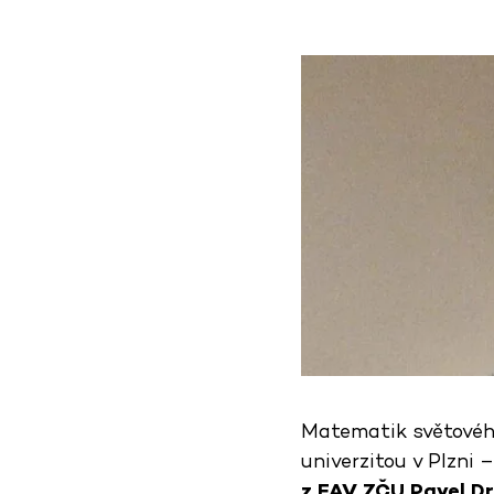
Matematik světového
univerzitou v Plzni 
z FAV ZČU Pavel D