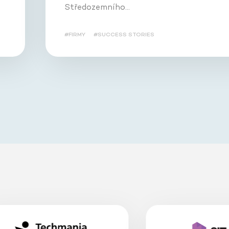
Středozemního…
#FIRMY
#SUCCESS STORIES