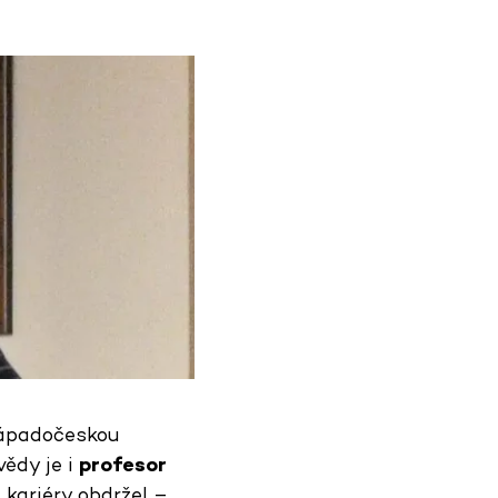
Západočeskou
vědy je i
profesor
 kariéry obdržel –