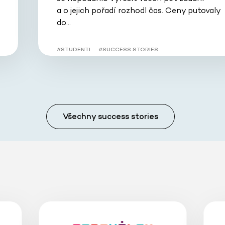
a o jejich pořadí rozhodl čas. Ceny putovaly
do…
#STUDENTI
#SUCCESS STORIES
Všechny success stories