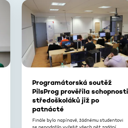
Programátorská soutěž
PilsProg prověřila schopnost
středoškoláků již po
patnácté
Finále bylo napínavě, žádnému studentovi
se nepodařilo vyřešit všech pět zadání