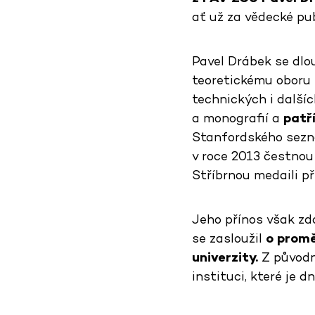
ať už za vědecké pub
Pavel Drábek se dlo
teoretickému oboru 
technických i další
a monografií a
patř
Stanfordského sezna
v roce 2013 čestnou
Stříbrnou medaili p
Jeho přínos však zd
se zasloužil
o promě
univerzity.
Z původn
instituci, které je