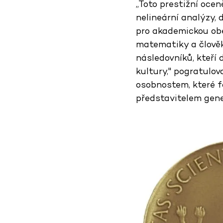
„Toto prestižní oce
nelineární analýzy,
pro akademickou obe
matematiky a člověk
následovníků, kteří 
kultury," pogratulo
osobnostem, které f
představitelem gener