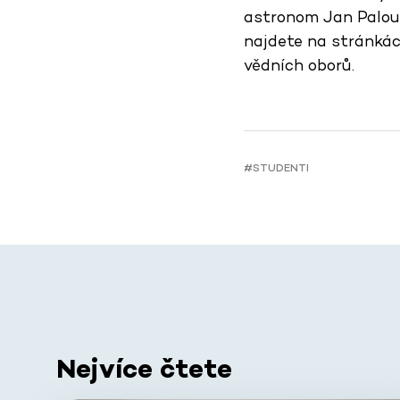
astronom Jan Palouš
najdete na stránká
vědních oborů.
#STUDENTI
Nejvíce čtete