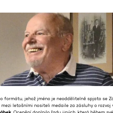
 formátu, jehož jméno je neoddělitelně spjato se 
– mezi letošními nositeli medaile za zásluhy o rozvoj 
rábek
. Ocenění doplnilo řadu jiných, která během své