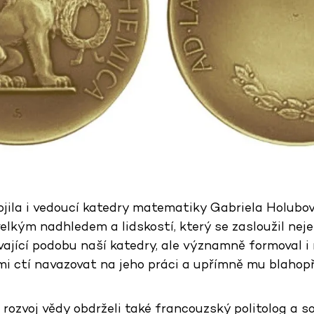
ojila i vedoucí katedry matematiky Gabriela Holubov
elkým nadhledem a lidskostí, který se zasloužil neje
ající podobu naší katedry, ale významně formoval i 
mi ctí navazovat na jeho práci a upřímně mu blahopřej
 rozvoj vědy obdrželi také francouzský politolog a so