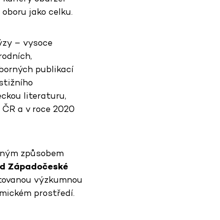
 oboru jako celku.
ýzy – vysoce
rodních,
borných publikací
stižního
kou literaturu,
 ČR a v roce 2020
razným způsobem
ěd Západočeské
ktovanou výzkumnou
mickém prostředí.