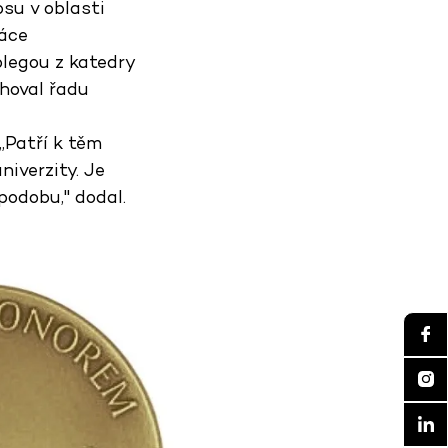
su v oblasti
ráce
olegou z katedry
hoval řadu
 „Patří k těm
iverzity. Je
podobu," dodal.