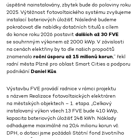
úspěšně nainstalovány, zbytek bude do poloviny roku
2025. Výtěžnost fotovoltaického systému zvyšujeme
instalací bateriových úložišť. Následně budeme
pokračovat dle nabídky dotačních titulů s cílem
do konce roku 2026 postavit
dalších až 30 FVE
se souhrnným výkonem až 2000 kWp. V závislosti
na cenách elektřiny by to dle našich propočtů
znamenalo
roční úsporu až 15 milionů
korun
,“ řekl
radní města Plzně pro oblast Smart Cities a podporu
podnikání
Daniel Kůs
.
Výstavbu FVE provádí radnice v rámci projektu
s názvem Realizace fotovoltaických elektráren
na městských objektech – 1. etapa. „Celkový
instalovaný výkon všech 13 FVE bude 410 kWp,
kapacita bateriových úložišť 248 kWh. Náklady
odhadujeme maximálně na 20,4 milionu korun vč.
DPH, o dotaci jsme požádali Státní fond životního