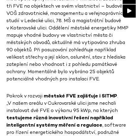
tři FVE na objektech ve svém vlastnictví – budově
VOŠ zdravotnické, managementu a veřejnoprávních
studií v Ledecké ulici, 78. MŠ a magistrátní budově
v Koterovské ulici. Oddělení městské energetiky MMP
mapuje vhodné budovy ve vlastnictví města či
městských obvodů, aktuálně má vytipováno zhruba
90 objektů. Při posuzování zohledňuje například
velikost střechy a její sklon, oslunění, stav z hlediska
zateplení nebo vhodnost i z pohledu památkové
ochrany. Momentálně bylo vybráno 25 objektů
potenciálně vhodných pro instalaci FVE.
Pokrok v rozvoji
městské FVE zajišťuje i SITMP
.
„V našem areálu v Cukrovarské ulici jsme nechali
instalovat dvě FVE o výkonu 95 kWp, na kterých
testujeme různá inovativní řešení například
inteligentní systémy měření a regulace
, software
pro řízení energetického hospodářství, podružné