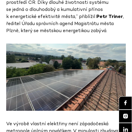
prostředí ČR. Díky dlouhé životnosti systému
se jedná o dlouhodobý a kumulativní přínos
k energetické efektivitě města,“ přiblížil
Petr Triner
,
ředitel Úřadu správních agend Magistrátu města
Plzně, který se městskou energetikou zabývá.
Ve výrobě vlastní elektřiny není západočeská
metropole úplným nováčkem. V minulosti zbudovala