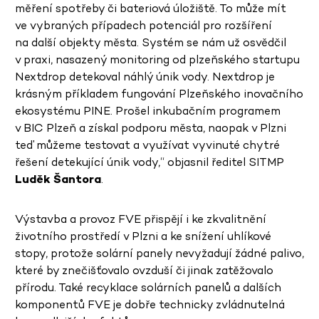
měření spotřeby či bateriová úložiště. To může mít
ve vybraných případech potenciál pro rozšíření
na další objekty města. Systém se nám už osvědčil
v praxi, nasazený monitoring od plzeňského startupu
Nextdrop detekoval náhlý únik vody. Nextdrop je
krásným příkladem fungování Plzeňského inovačního
ekosystému PINE. Prošel inkubačním programem
v BIC Plzeň a získal podporu města, naopak v Plzni
teď můžeme testovat a využívat vyvinuté chytré
řešení detekující únik vody,“ objasnil ředitel SITMP
Luděk Šantora
.
Výstavba a provoz FVE přispějí i ke zkvalitnění
životního prostředí v Plzni a ke snížení uhlíkové
stopy, protože solární panely nevyžadují žádné palivo,
které by znečišťovalo ovzduší či jinak zatěžovalo
přírodu. Také recyklace solárních panelů a dalších
komponentů FVE je dobře technicky zvládnutelná