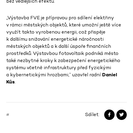
bez vedlejších efektů.
„Výstavba FVE je přípravou pro sdílení elektřiny
v rámci městských objektů, které umožní ještě více
využít takto vyrobenou energii, což přispěje
k dalšímu snižování energetické náročnosti
městských objektů a k další úspoře finančních
prostředků. Výstavbou fotovoltaik podniká město
také nezbytné kroky k zabezpečení energetického
systému včetně infrastruktury před fyzickými
a kybernetickými hrozbami,“ uzavřel radní
Daniel
Kůs
.
Sdílet:
#