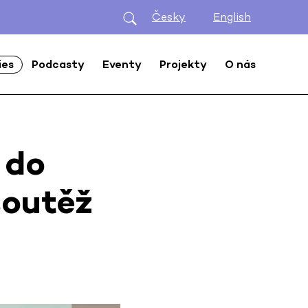
Česky
English
ies
Podcasty
Eventy
Projekty
O nás
 do
soutěž