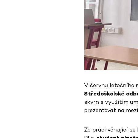
V červnu letošního 
Středoškolské odbo
skvrn s využitím um
prezentovat na mez
Za práci věnující se
Plic,
student plzeň