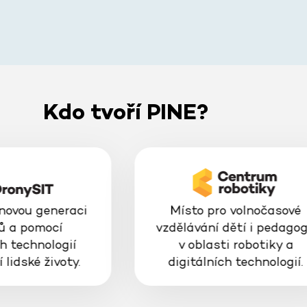
Kdo tvoří PINE?
 novou generaci
Místo pro volnočasové
ů a pomocí
vzdělávání dětí i pedago
h technologií
v oblasti robotiky a
 lidské životy.
digitálních technologií.