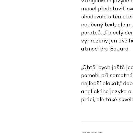
v anglickém jazyce 
musel představit sv
shodovalo s tématem
naučený text, ale m
porotců. „Po celý d
vyhrazeny jen dvě ho
atmosféru Eduard.
„Chtěl bych ještě je
pomohl při samotné 
nejlepší plakát,“ dop
anglického jazyka a
práci, ale také skvěl