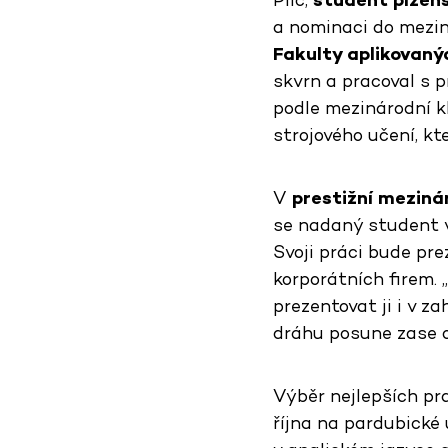
a nominaci do mezin
Fakulty aplikovan
skvrn a pracoval s p
podle mezinárodní k
strojového učení, kt
V
prestižní meziná
se nadaný student v
Svoji práci bude pre
korporátních firem. 
prezentovat ji i v z
dráhu posune zase o 
Výběr nejlepších prac
října na pardubické