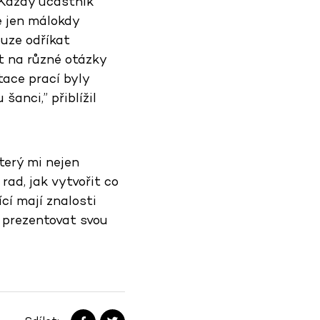
 Každý účastník
e jen málokdy
uze odříkat
t na různé otázky
tace prací byly
anci,” přiblížil
terý mi nejen
ad, jak vytvořit co
ící mají znalosti
n prezentovat svou