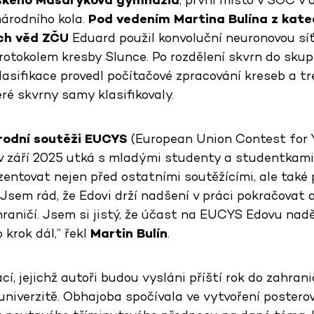
árodního kola.
Pod vedením Martina Bulína z kate
ých věd ZČU
Eduard použil konvoluční neuronovou síť 
rotokolem kresby Slunce. Po rozdělení skvrn do skup
lasifikace provedl počítačové zpracování kreseb a t
eré skvrny samy klasifikovaly.
rodní soutěži EUCYS
(European Union Contest for 
 září 2025 utká s mladými studenty a studentkami 
zentovat nejen před ostatními soutěžícími, ale také
„Jsem rád, že Edovi drží nadšení v práci pokračovat 
ahraničí. Jsem si jistý, že účast na EUCYS Edovu na
krok dál,” řekl
Martin Bulín
.
í, jejichž autoři budou vysláni příští rok do zahrani
 univerzitě. Obhajoba spočívala ve vytvoření postero