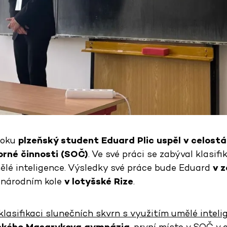
roku
plzeňský student Eduard Plic uspěl v celostá
rné činnosti (SOČ)
. Ve své práci se zabýval klasifi
ělé inteligence. Výsledky své práce bude Eduard
v z
inárodním kole
v lotyšské Rize
.
 klasifikaci slunečních skvrn s využitím umělé inteli
ského Masarykova gymnázia
, první místo v SOČ v 