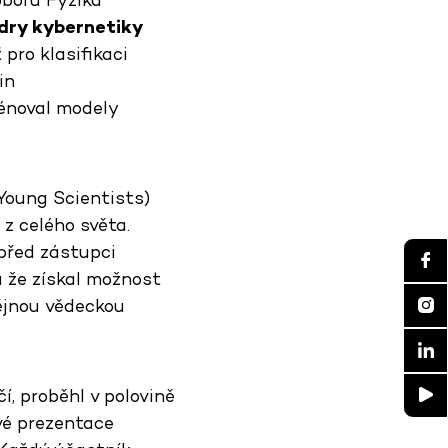
dry kybernetiky
pro klasifikaci
in
rénoval modely
Young Scientists)
z celého světa.
 před zástupci
a že získal možnost
dějnou vědeckou
čí, proběhl v polovině
vé prezentace