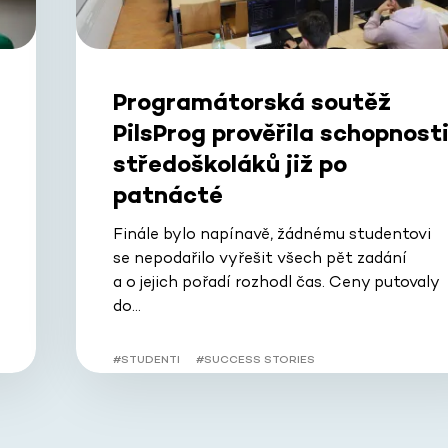
Programátorská soutěž
PilsProg prověřila schopnost
středoškoláků již po
patnácté
Finále bylo napínavě, žádnému studentovi
se nepodařilo vyřešit všech pět zadání
a o jejich pořadí rozhodl čas. Ceny putovaly
do…
#STUDENTI
#SUCCESS STORIES