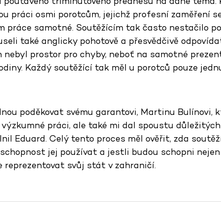
a poutavého tříminutového přednesu na dané téma.
ou práci osmi porotcům, jejichž profesní zaměření s
 práce samotné. Soutěžícím tak často nestačilo po
useli také anglicky pohotově a přesvědčivě odpovída
en nebyl prostor pro chyby, neboť na samotné prezen
diny. Každý soutěžící tak měl u porotců pouze jednu š
dnou poděkovat svému garantovi, Martinu Bulínovi, k
výzkumné práci, ale také mi dal spoustu důležitých r
lnil Eduard. Celý tento proces měl ověřit, zda soutěž
 schopnost jej používat a jestli budou schopni neje
e reprezentovat svůj stát v zahraničí.