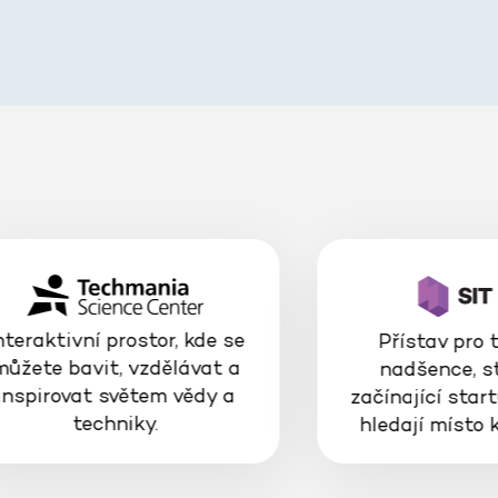
nteraktivní prostor, kde se
Přístav pro 
můžete bavit, vzdělávat a
nadšence, s
inspirovat světem vědy a
začínající start
techniky.
hledají místo 