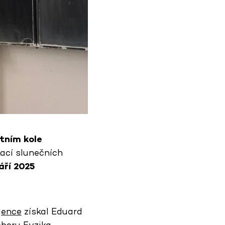
tním kole
kací slunečních
áří 2025
gence
získal Eduard
oboru Fyzika