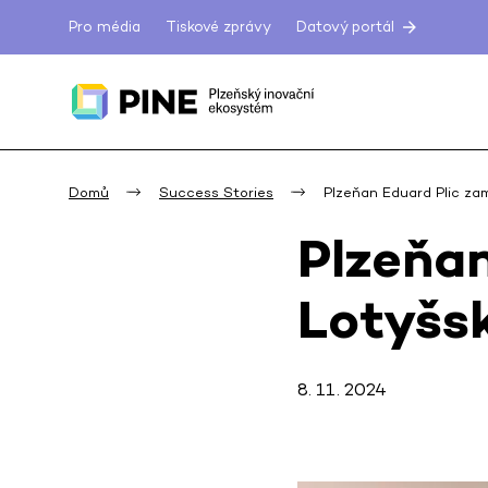
Pro média
Tiskové zprávy
Datový portál
Domů
Success Stories
Plzeňan Eduard Plic za
Plzeňan
Lotyšs
8. 11. 2024