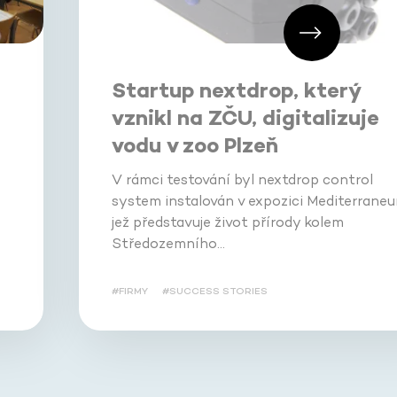
Startup nextdrop, který
i
vznikl na ZČU, digitalizuje
vodu v zoo Plzeň
V rámci testování byl nextdrop control
system instalován v expozici Mediterraneu
jež představuje život přírody kolem
Středozemního…
#FIRMY
#SUCCESS STORIES