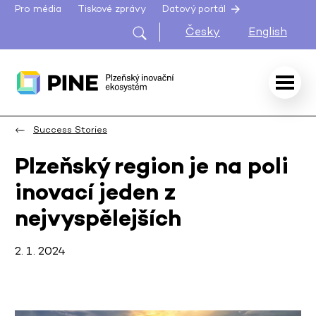
Pro média
Tiskové zprávy
Datový portál
Česky
English
Success Stories
Plzeňský region je na poli
inovací jeden z
nejvyspělejších
2. 1. 2024