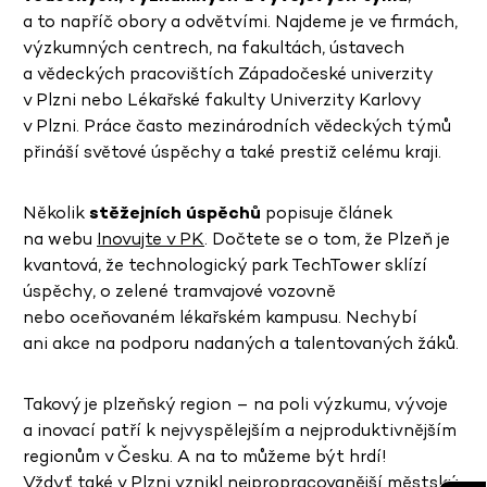
a to napříč obory a odvětvími. Najdeme je ve firmách,
výzkumných centrech, na fakultách, ústavech
a vědeckých pracovištích Západočeské univerzity
v Plzni nebo Lékařské fakulty Univerzity Karlovy
v Plzni. Práce často mezinárodních vědeckých týmů
přináší světové úspěchy a také prestiž celému kraji.
Několik
stěžejních úspěchů
popisuje článek
na webu
Inovujte v PK
. Dočtete se o tom, že Plzeň je
kvantová, že technologický park TechTower sklízí
úspěchy, o zelené tramvajové vozovně
nebo oceňovaném lékařském kampusu. Nechybí
ani akce na podporu nadaných a talentovaných žáků.
Takový je plzeňský region – na poli výzkumu, vývoje
a inovací patří k nejvyspělejším a nejproduktivnějším
regionům v Česku. A na to můžeme být hrdí!
Vždyť také v Plzni vznikl nejpropracovanější městský