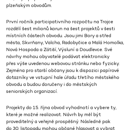
plzeňským obvodům.
První ročník participativního rozpočtu na Trojce
rozdělí šest milionů korun na šest projektů v šesti
místních částech obvodu. Jsou jimi Bory a střed
města, Skvrňany, Valcha, Radobyčice a Malá Homolka,
Nová Hospoda a Zátiší, Výsluní a Doudlevce. Své
návrhy mohou obyvatelé podávat elektronicky
přes výše uvedenou webovou stránku nebo fyzicky.
Zejména pro starší občany jsou k dispozici papírové
dotazníky ve vstupní hale úřadu třetího městského
obvodu a budou doručeny i do městských
seniorských organizací.
Projekty do 15. října obvod vyhodnotí a vybere ty,
které je možné realizovat. Návrh by měl být
proveditelný a veřejně prospěšný. Následně pak
do 30. listopadu mohou občané hlasovat a vybrat