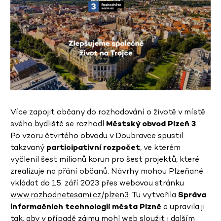
Více zapojit občany do rozhodování o životě v místě
svého bydliště se rozhodl
Městský obvod Plzeň 3
.
Po vzoru čtvrtého obvodu v Doubravce spustil
takzvaný
participativní rozpočet
, ve kterém
vyčlenil šest milionů korun pro šest projektů, které
zrealizuje na přání občanů. Návrhy mohou Plzeňané
vkládat do 15. září 2023 přes webovou stránku
www.rozhodnetesami.cz/plzen3
. Tu vytvořila
Správa
informačních technologií města Plzně
a upravila ji
tak, aby v případě zájmu mohl web sloužit i dalším