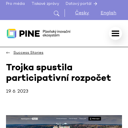
Pro média
Tiskové zprávy
Datový portál
Česky
English
Success Stories
Trojka spustila
participativní rozpočet
19. 6. 2023