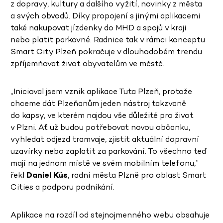
z dopravy, kultury a dalšího vyžití, novinky z města
a svých obvodů. Díky propojení s jinými aplikacemi
také nakupovat jízdenky do MHD a spojů v kraji
nebo platit parkovné. Radnice tak v rámci konceptu
Smart City Plzeň pokračuje v dlouhodobém trendu
zpříjemňovat život obyvatelům ve městě.
„Inicioval jsem vznik aplikace Tuta Plzeň, protože
chceme dát Plzeňanům jeden nástroj takzvaně
do kapsy, ve kterém najdou vše důležité pro život
v Plzni. Ať už budou potřebovat novou občanku,
vyhledat odjezd tramvaje, zjistit aktuální dopravní
uzavírky nebo zaplatit za parkování. To všechno teď
mají na jednom místě ve svém mobilním telefonu,“
řekl
Daniel Kůs
, radní města Plzně pro oblast Smart
Cities a podporu podnikání.
Aplikace na rozdíl od stejnojmenného webu obsahuje