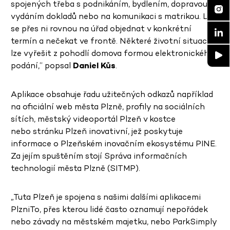
spojených třeba s podnikáním, bydlením, dopravou,
vydáním dokladů nebo na komunikaci s matrikou. Lze
se přes ni rovnou na úřad objednat v konkrétní
termín a nečekat ve frontě. Některé životní situace
lze vyřešit z pohodlí domova formou elektronického
podání,“ popsal
Daniel Kůs
.
Aplikace obsahuje řadu užitečných odkazů například
na oficiální web města Plzně, profily na sociálních
sítích, městský videoportál Plzeň v kostce
nebo stránku Plzeň inovativní, jež poskytuje
informace o Plzeňském inovačním ekosystému PINE.
Za jejím spuštěním stojí Správa informačních
technologií města Plzně (SITMP).
„Tuta Plzeň je spojena s našimi dalšími aplikacemi
PlzniTo, přes kterou lidé často oznamují nepořádek
nebo závady na městském majetku, nebo ParkSimply