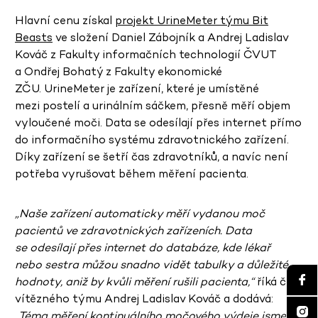
Hlavní cenu získal
projekt UrineMeter týmu Bit
Beasts
ve složení Daniel Zábojník a Andrej Ladislav
Kováč z Fakulty informačních technologií ČVUT
a Ondřej Bohatý z Fakulty ekonomické
ZČU. UrineMeter je zařízení, které je umístěné
mezi postelí a urinálním sáčkem, přesně měří objem
vyloučené moči. Data se odesílají přes internet přímo
do informačního systému zdravotnického zařízení.
Díky zařízení se šetří čas zdravotníků, a navíc není
potřeba vyrušovat během měření pacienta.
„Naše zařízení automaticky měří vydanou moč
pacientů ve zdravotnických zařízeních. Data
se odesílají přes internet do databáze, kde lékař
nebo sestra můžou snadno vidět tabulky a důležité
hodnoty, aniž by kvůli měření rušili pacienta,“
říká člen
vítězného týmu Andrej Ladislav Kováč a dodává:
„Téma měření kontinuálního močového výdeje jsme si