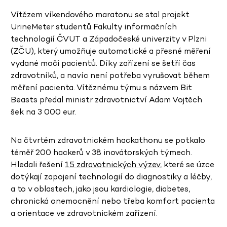
Vítězem víkendového maratonu se stal projekt
UrineMeter studentů Fakulty informačních
technologií ČVUT a Západočeské univerzity v Plzni
(ZČU), který umožňuje automatické a přesné měření
vydané moči pacientů. Díky zařízení se šetří čas
zdravotníků, a navíc není potřeba vyrušovat během
měření pacienta. Vítěznému týmu s názvem Bit
Beasts předal ministr zdravotnictví Adam Vojtěch
šek na 3 000 eur.
Na čtvrtém zdravotnickém hackathonu se potkalo
téměř 200 hackerů v 38 inovátorských týmech.
Hledali řešení
15 zdravotnických výzev
, které se úzce
dotýkají zapojení technologií do diagnostiky a léčby,
a to v oblastech, jako jsou kardiologie, diabetes,
chronická onemocnění nebo třeba komfort pacienta
a orientace ve zdravotnickém zařízení.