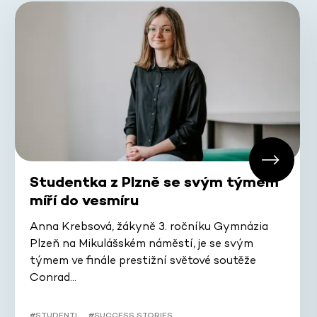
Studentka z Plzně se svým týmem
míří do vesmíru
Anna Krebsová, žákyně 3. ročníku Gymnázia
Plzeň na Mikulášském náměstí, je se svým
týmem ve finále prestižní světové soutěže
Conrad…
#STUDENTI
#SUCCESS STORIES