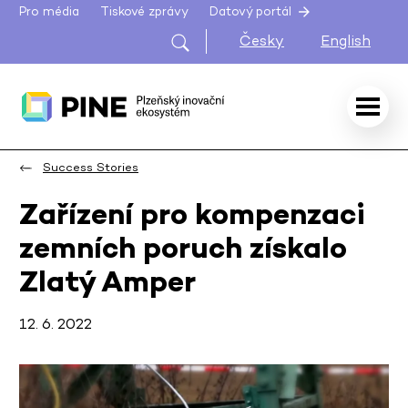
Pro média
Tiskové zprávy
Datový portál
Česky
English
Success Stories
Zařízení pro kompenzaci
zemních poruch získalo
Zlatý Amper
12. 6. 2022