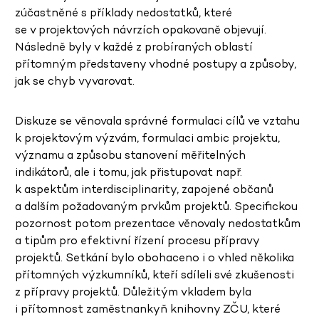
zúčastněné s příklady nedostatků, které
se v projektových návrzích opakovaně objevují.
Následně byly v každé z probíraných oblastí
přítomným představeny vhodné postupy a způsoby,
jak se chyb vyvarovat.
Diskuze se věnovala správné formulaci cílů ve vztahu
k projektovým výzvám, formulaci ambic projektu,
významu a způsobu stanovení měřitelných
indikátorů, ale i tomu, jak přistupovat např.
k aspektům interdisciplinarity, zapojené občanů
a dalším požadovaným prvkům projektů. Specifickou
pozornost potom prezentace věnovaly nedostatkům
a tipům pro efektivní řízení procesu přípravy
projektů. Setkání bylo obohaceno i o vhled několika
přítomných výzkumníků, kteří sdíleli své zkušenosti
z přípravy projektů. Důležitým vkladem byla
i přítomnost zaměstnankyň knihovny ZČU, které