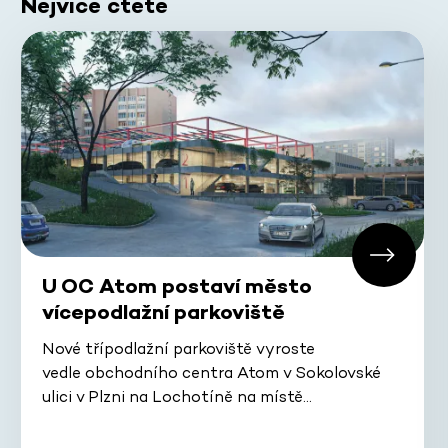
Nejvíce čtete
U OC Atom postaví město
vícepodlažní parkoviště
Nové třípodlažní parkoviště vyroste
vedle obchodního centra Atom v Sokolovské
ulici v Plzni na Lochotíně na místě…