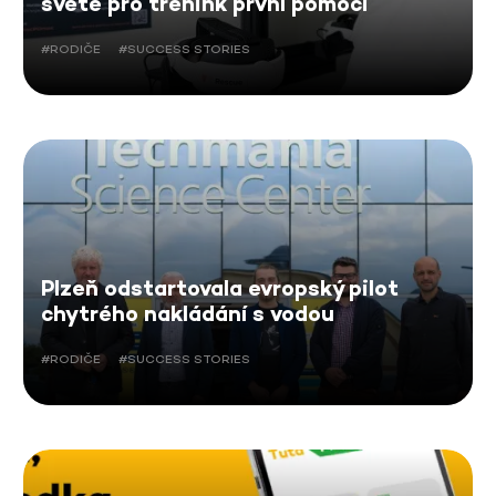
světě pro trénink první pomoci
#RODIČE
#SUCCESS STORIES
Plzeň odstartovala evropský pilot
chytrého nakládání s vodou
#RODIČE
#SUCCESS STORIES