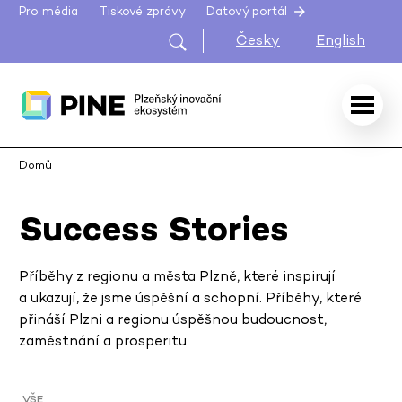
Pro média
Tiskové zprávy
Datový portál
Česky
English
Domů
Success Stories
Příběhy z regionu a města Plzně, které inspirují
a ukazují, že jsme úspěšní a schopní. Příběhy, které
přináší Plzni a regionu úspěšnou budoucnost,
zaměstnání a prosperitu.
VŠE