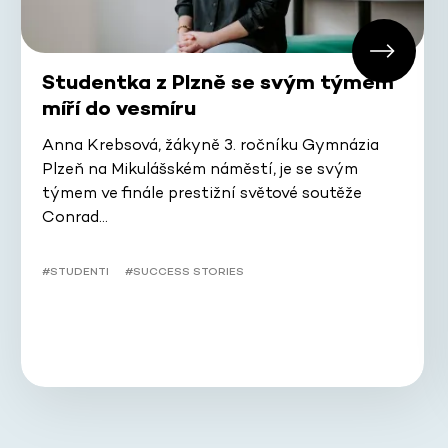
Studentka z Plzně se svým týmem
míří do vesmíru
Anna Krebsová, žákyně 3. ročníku Gymnázia
Plzeň na Mikulášském náměstí, je se svým
týmem ve finále prestižní světové soutěže
Conrad…
#STUDENTI
#SUCCESS STORIES