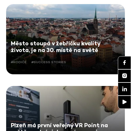
Město stoupá v žebříčku kvality
života, je na 30. místě na světě
#RODIČE
#SUCCESS STORIES
Plzeň má první veřejný VR Point na