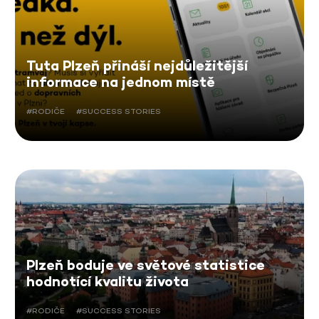
Tuta Plzeň přináší nejdůležitější
informace na jednom místě
#RODIČE
#SUCCESS STORIES
Plzeň boduje ve světové statistice
hodnotící kvalitu života
#RODIČE
#SUCCESS STORIES