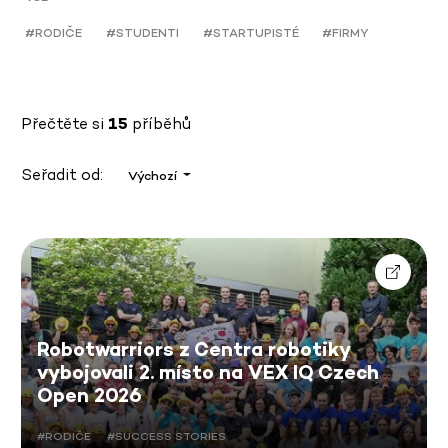
#RODIČE
#STUDENTI
#STARTUPISTÉ
#FIRMY
Přečtěte si
15
příběhů
Seřadit od:
Výchozí
Robotwarriors z Centra robotiky
vybojovali 2. místo na VEX IQ Czech
Open 2026
#RODIČE
#SUCCESS STORIES